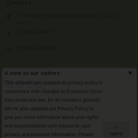
CONTACT
Trosselsdorf 50, Neumarkt im Mühlkreis, OÖ, 4212,
Austria
Global Fields dashboard
+43 650 2442447
info@neuepfade.at
FOLGEN SIE UNS
A note to our visitors
This website has updated its privacy policy in
compliance with changes to European Union
data protection law, for all members globally.
We’ve also updated our Privacy Policy to
give you more information about your rights
and responsibilities with respect to your
I
agree
privacy and personal information. Please