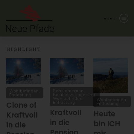
MENU
HIGHLIGHT
Pensionierung
,
Wohlbefinden,
Resilienzsteigerung
,
Entlastung
Wohlbefinden,
Wohlbefinden,
Entlastung
Clone of
Entlastung
Kraftvoll
Heute
Kraftvoll
in die
bin ICH
in die
Pension
mir