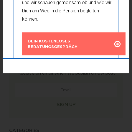
und wir schauen gemeinsam ob und wie wir
Read More
Dich am Weg in die Pension begleiten
können.
Executive Weekend
Read More
DEIN KOSTENLOSES
BERATUNGSGESPRÄCH
Get Notified!
Receive an email when we publish a new post
SIGN UP
CATEGORIES